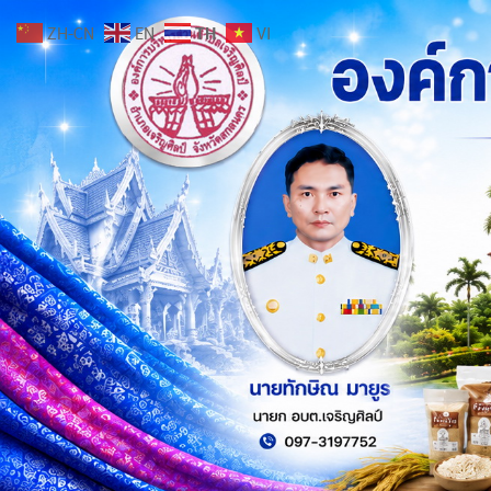
ZH-CN
EN
TH
VI