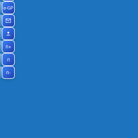
e-GP
ก+
ก
ก-