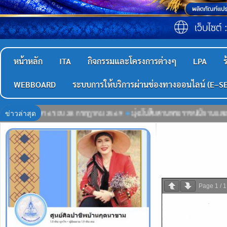
หน้าหลัก
ITA
กิจกรรมและโครงการต่างๆ
LPA
ร
WEBBOARD
ระบบการให้บริการผ่านช่องทางออนไลน์ (E–S
ข่าวล่าสุด
่งมั่นสืบสานพระราชปณิธานและน้อมสำนึกในพระมหากรุณาธิคุณอันหาที่สุดมิได้ โดย
Page
1
/
1