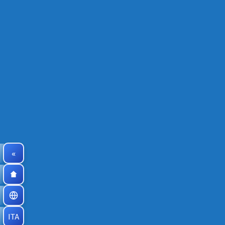
«
ITA