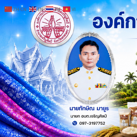
ZH-CN
EN
TH
VI