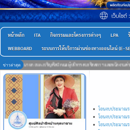
หน้าหลัก
ITA
กิจกรรมและโครงการต่างๆ
LPA
ร
WEBBOARD
ระบบการให้บริการผ่านช่องทางออนไลน์ (E–S
ข่าวล่าสุด
หาร สมาชิกสภาฯ และพนักงานส่วนตำบล ร่วมใจแสดงพลังความจงรักภักดี
ร่วมก
โอนงบประมาณรา
โอนงบประมาณรา
โอนงบประมาณรา