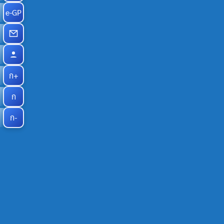
e-GP
ก+
ก
ก-