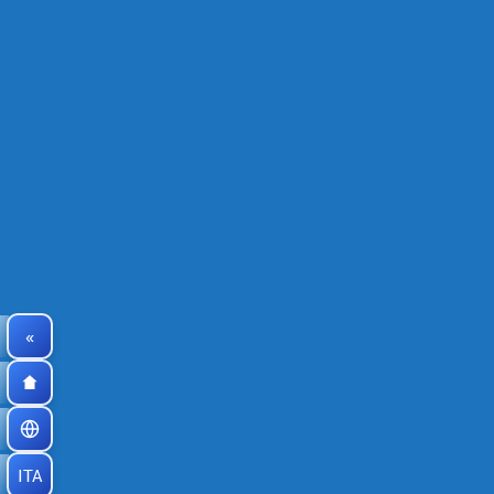
«
ITA