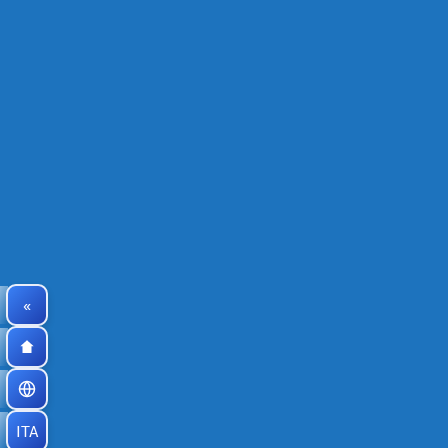
«
ITA