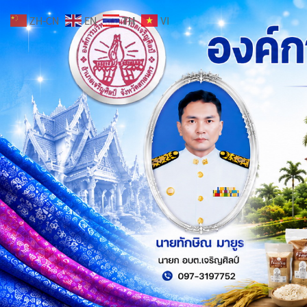
ZH-CN
EN
TH
VI