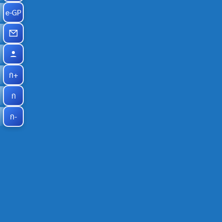
e-GP
ก+
ก
ก-