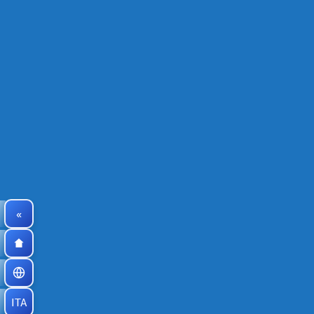
«
ITA