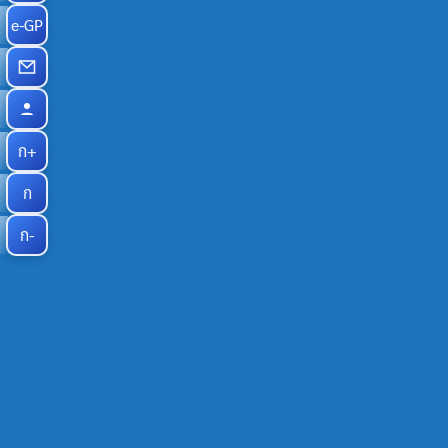
e-GP
ก+
ก
ก-