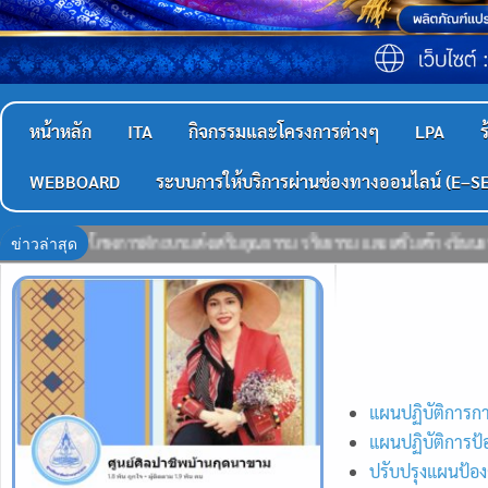
หน้าหลัก
ITA
กิจกรรมและโครงการต่างๆ
LPA
ร
WEBBOARD
ระบบการให้บริการผ่านช่องทางออนไลน์ (E–S
ข่าวล่าสุด
ณธรรม จริยธรรม และเสริมสร้างวัฒนธรรมองค์กรสุจริต ประจำปีงบประมาณ 2569″ ณ 
แผนปฏิบัติการกา
แผนปฏิบัติการป้
ปรับปรุงแผนป้องก