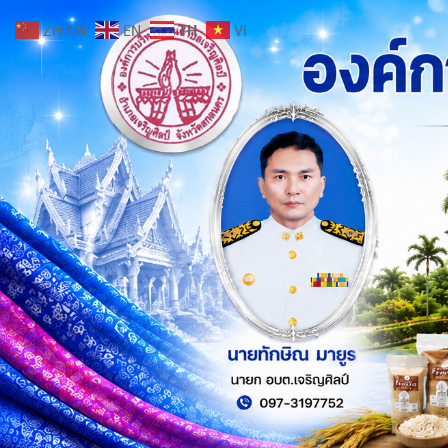
ZH-CN
EN
TH
VI