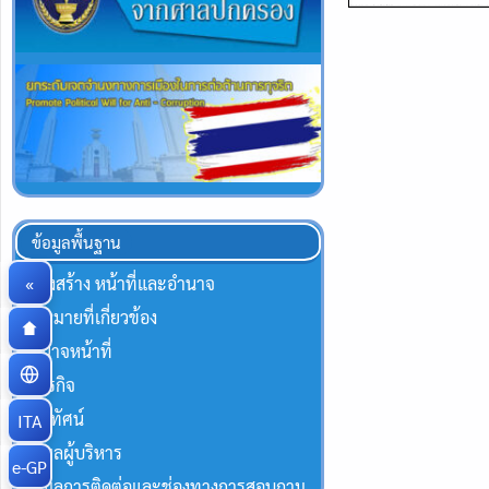
ข้อมูลพื้นฐาน
«
โครงสร้าง หน้าที่และอำนาจ
กฏหมายที่เกี่ยวข้อง
อำนาจหน้าที่
พันธกิจ
วิสัยทัศน์
ITA
ข้อมูลผู้บริหาร
e-GP
ข้อมูลการติดต่อและช่องทางการสอบถาม