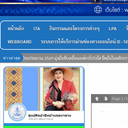
หน้าหลัก
ITA
กิจกรรมและโครงการต่างๆ
LPA
ร
WEBBOARD
ระบบการให้บริการผ่านช่องทางออนไลน์ (E–S
ข่าวล่าสุด
ยึดมั่นในหลักธรรมาภิบาล และร่วมใจต้านการทุจริต ​ ​เมื่อวันที่ 6 สิงหาคม 2
Page
1
/
2