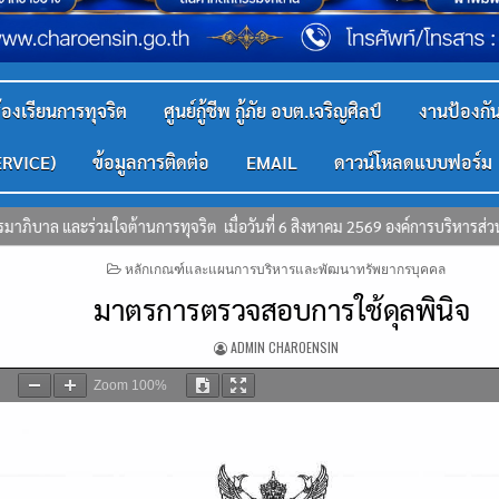
้องเรียนการทุจริต
ศูนย์กู้ชีพ กู้ภัย อบต.เจริญศิลป์
งานป้องก
ERVICE)
ข้อมูลการติดต่อ
EMAIL
ดาวน์โหลดแบบฟอร์ม
569 องค์การบริหารส่วนตำบลเจริญศิลป์ ได้จัด “โครงการฝึกอบรมส่งเสริมคุณธรรม
POSTED
หลักเกณฑ์และแผนการบริหารและพัฒนาทรัพยากรบุคคล
IN
มาตรการตรวจสอบการใช้ดุลพินิจ
ADMIN CHAROENSIN
Zoom
100%