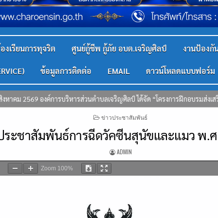
้องเรียนการทุจริต
ศูนย์กู้ชีพ กู้ภัย อบต.เจริญศิลป์
งานป้องก
ERVICE)
ข้อมูลการติดต่อ
EMAIL
ดาวน์โหลดแบบฟอร์ม
ครงการฝึกอบรมส่งเสริมคุณธรรม จริยธรรม และเสริมสร้างวัฒนธรรมองค์กรสุจริต ป
POSTED
ข่าวประชาสัมพันธ์
IN
ประชาสัมพันธ์การฉีดวัคซีนสุนัขและแมว พ.ศ
ADMIN
Zoom
100%