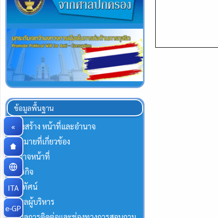
ข้อมูลพื้นฐาน
«
โครงสร้าง หน้าที่และอำนาจ
กฏหมายที่เกี่ยวข้อง
อำนาจหน้าที่
พันธกิจ
วิสัยทัศน์
ITA
ข้อมูลผู้บริหาร
e-GP
ข้อมูลการติดต่อและช่องทางการสอบถาม