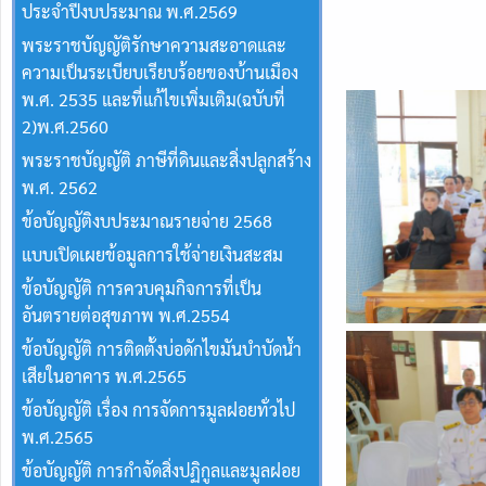
ประจำปีงบประมาณ พ.ศ.2569
พระราชบัญญัติรักษาความสะอาดและ
ความเป็นระเบียบเรียบร้อยของบ้านเมือง
พ.ศ. 2535 และที่แก้ไขเพิ่มเติม(ฉบับที่
2)พ.ศ.2560
พระราชบัญญัติ ภาษีที่ดินและสิ่งปลูกสร้าง
พ.ศ. 2562
ข้อบัญญัติงบประมาณรายจ่าย 2568
แบบเปิดเผยข้อมูลการใช้จ่ายเงินสะสม
ข้อบัญญัติ การควบคุมกิจการที่เป็น
อันตรายต่อสุขภาพ พ.ศ.2554
ข้อบัญญัติ การติดตั้งบ่อดักไขมันบำบัดน้ำ
เสียในอาคาร พ.ศ.2565
ข้อบัญญัติ เรื่อง การจัดการมูลฝอยทั่วไป
พ.ศ.2565
ข้อบัญญัติ การกำจัดสิ่งปฏิกูลและมูลฝอย