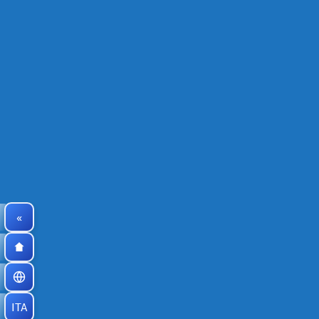
«
ITA