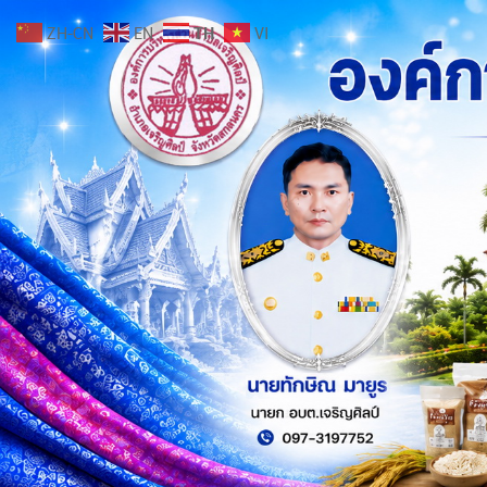
ZH-CN
EN
TH
VI