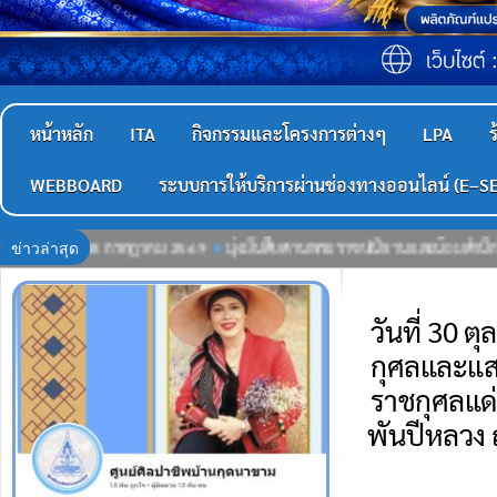
หน้าหลัก
ITA
กิจกรรมและโครงการต่างๆ
LPA
ร
WEBBOARD
ระบบการให้บริการผ่านช่องทางออนไลน์ (E–S
ข่าวล่าสุด
านและน้อมสำนึกในพระมหากรุณาธิคุณอันหาที่สุดมิได้ โดยมีกิจกรรมสำคัญ ดังนี้ค
วันที่ 30 
กุศลและแส
ราชกุศลแด่
พันปีหลวง ณ