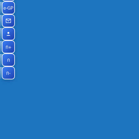
e-GP
ก+
ก
ก-