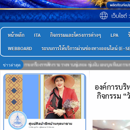
หน้าหลัก
ITA
กิจกรรมและโครงการต่างๆ
LPA
ร
WEBBOARD
ระบบการให้บริการผ่านช่องทางออนไลน์ (E–S
ข่าวล่าสุด
งิน และจุดเทียนถวายพระพรชัยมงคล ณ หอประชุมอำเภอเจริญศิลป์ “ทรงพระเจริญ”
องค์การบริ
กิจกรรม “วั