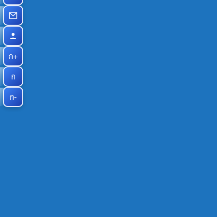
ก+
ก
ก-