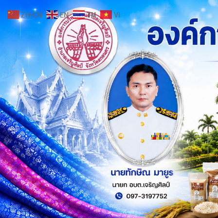
ZH-CN
EN
TH
VI