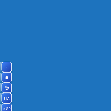
«
ITA
e-GP